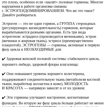
это плохо, особенно если «шалят» половые гормоны. Многие
нарушения в работе организма связаны
с ЭСТРОГЕНДОМИНИРОВАНИЕМ. Что же это такое?
Давайте разбираться.
Эстроген — это не один гормон, а ГРУППА стероидных
(регулирующих жизнедеятельность) гормонов, которые
вырабатываются разными органами. Есть три вида
эстрогенов: эстрадиол (производится яичниками), эстрон
(яичники и жировая ткань), эстриол (преимущественно
плацентой). ЭСТРОГЕНЫ — гормоны, активные в первую
фазу цикла и НЕОБХОДИМЫЕ для:
✔️ Здоровья женской половой системы: стабильного цикла,
хорошего либидо, здоровой флоры влагалища;
✔️ Они повышают уровень хорошего холестерина,
поддерживают соединительную ткань (метаболизм костной
ткани, выработкау коллагена в коже), МОЛОДОСТЬ
И КРАСОТА — напрямую зависят и от их уровня;
✔️ Эти гормоны улучшают настроение, когнитивные
функции. Во вторую же фазу цикла больше работает не менее