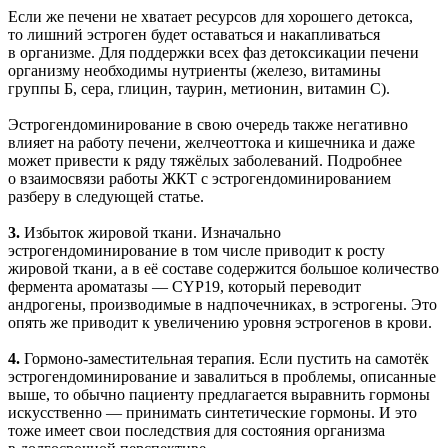
Если же печени не хватает ресурсов для хорошего детокса,
то лишний эстроген будет оставаться и накапливаться
в организме. Для поддержки всех фаз детоксикации печени
организму необходимы нутриенты (железо, витамины
группы Б, сера, глицин, таурин, метионин, витамин С).
Эстрогендоминирование в свою очередь также негативно
влияет на работу печени, желчеоттока и кишечника и даже
может привести к ряду тяжёлых заболеваний. Подробнее
о взаимосвязи работы ЖКТ с эстрогендоминированием
разберу в следующей статье.
3.
Избыток жировой ткани. Изначально
эстрогендоминирование в том числе приводит к росту
жировой ткани, а в её составе содержится большое количество
фермента ароматазы — CYP19, который переводит
андрогены, производимые в надпочечниках, в эстрогены. Это
опять же приводит к увеличению уровня эстрогенов в крови.
4.
Гормоно-заместительная терапия. Если пустить на самотёк
эстрогендоминирование и завалиться в проблемы, описанные
выше, то обычно пациенту предлагается выравнить гормоны
искусственно — принимать синтетические гормоны. И это
тоже имеет свои последствия для состояния организма