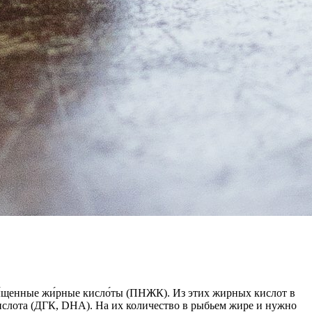
́щенные жи́рные кисло́ты (ПНЖК). Из этих жирных кислот в
ислота (ДГК, DHA). На их количество в рыбьем жире и нужно