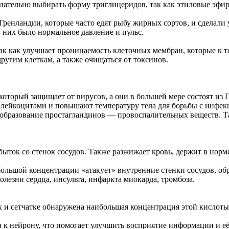
елательно выбирать форму триглицеридов, так как этиловые эфи
 Гренландии, которые часто едят рыбу жирных сортов, и сделали
у них было нормальное давление и пульс.
так как улучшает проницаемость клеточных мембран, которые к т
ругим клеткам, а также очищаться от токсинов.
 который защищает от вирусов, а они в большей мере состоят и
лейкоцитами и повышают температуру тела для борьбы с инфекци
е образование простагландинов — провоспалительных веществ. Т
быток со стенок сосудов. Также разжижает кровь, держит в норм
ольшой концентрации «атакует» внутренние стенки сосудов, обр
олезни сердца, инсульта, инфаркта миокарда, тромбоза.
 и сетчатке обнаружена наибольшая концентрация этой кислоты,
 нейрону, что помогает улучшить восприятие информации и её 