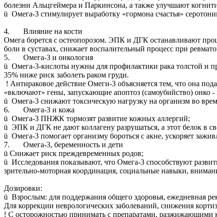
болезни Альцгеймера и Паркинсона, а также улучшают когнит
ü Омега-3 стимулирует выработку «гормона счастья» серотонин
4. Влияние на кости
Омега борется с остеопорозом. ЭПК и ДГК останавливают проц
боли в суставах, снижает воспалительный процесс при ревмато
5. Омега-3 и онкология
ü Омега-3-кислоты нужны для профилактики рака толстой и пр
35% ниже риск заболеть раком груди.
! Антираковое действие Омеги-3 объясняется тем, что она под
«включают» гены, запускающие апоптоз (самоубийство) онко - 
ü Омега-3 снижают токсическую нагрузку на организм во врем
6. Омега-3 и кожа
ü Омега-3 ПНЖК тормозят развитие кожных аллергий;
ü ЭПК и ДГК не дают коллагену разрушаться, а этот белок в св
ü Омега-3 помогает организму бороться с акне, ускоряет зажи
7. Омега-3, беременность и дети
ü Снижает риск преждевременных родов;
ü Исследования показывают, что Омега-3 способствуют развит
зрительно-моторная координация, социальные навыки, внимани
Дозировки:
ü Взрослым: для поддержания общего здоровья, ежедневная рек
️Для коррекции неврологических заболеваний, снижения кортизо
! С осторожностью принимать с препаратами, разжижающими кро