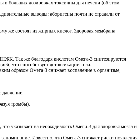
ры в больших дозировках токсичны для печени (об этом
 удивительные выводы: аборигены почти не страдали от
ому же состоят из жирных кислот. Здоровая мембрана
з ПНЖК. Так же благодаря кислотам Омега-3 синтезируются
ей, что способствует детоксикации тела.
аким образом Омега-3 снижает воспаление в организме,
е давление.
азуя тромбы).
 что указывает на необходимость Омеги-3 для здоровья мозга и
запоминание.️ Известно, что Омега-3 снижает риски появления