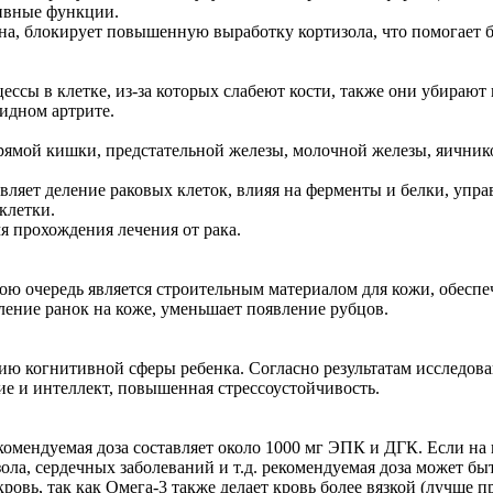
ивные функции.
а, блокирует повышенную выработку кортизола, что помогает бо
ессы в клетке, из-за которых слабеют кости, также они убира
идном артрите.
ямой кишки, предстательной железы, молочной железы, яичнико
авляет деление раковых клеток, влияя на ферменты и белки, упр
клетки.
я прохождения лечения от рака.
ою очередь является строительным материалом для кожи, обеспеч
вление ранок на коже, уменьшает появление рубцов.
ию когнитивной сферы ребенка. Согласно результатам исследова
е и интеллект, повышенная стрессоустойчивость.
омендуемая доза составляет около 1000 мг ЭПК и ДГК. Если на п
ла, сердечных заболеваний и т.д. рекомендуемая доза может быт
вь, так как Омега-3 также делает кровь более вязкой (лучше пр