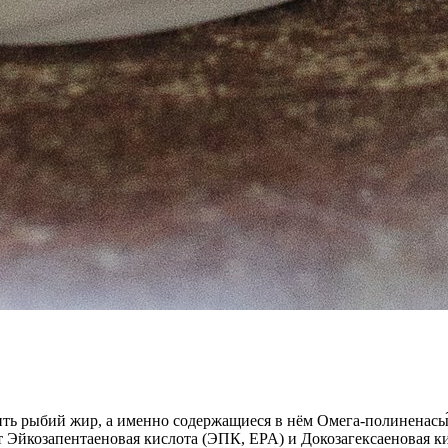
ить рыбий жир, а именно содержащиеся в нём Омега-полиненасы
т Эйкозапентаеновая кислота (ЭПК, EPA) и Докозагексаеновая к