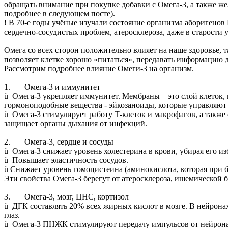
обращать внимание при покупке добавки с Омега-3, а также ж
подробнее в следующем посте).
! В 70-е годы учёные изучали состояние организма аборигенов
сердечно-сосудистых проблем, атеросклероза, даже в старости 
Омега со всех сторон положительно влияет на наше здоровье, 
позволяет клетке хорошо «питаться», передавать информацию д
Рассмотрим подробнее влияние Омеги-3 на организм.
1. Омега-3 и иммунитет
ü Омега-3 укрепляет иммунитет. Мембраны – это слой клеток,
гормоноподобные вещества - эйкозаноиды, которые управляют 
ü Омега-3 стимулирует работу Т-клеток и макрофагов, а такж
защищает органы дыхания от инфекций.
2. Омега-3, сердце и сосуды
ü Омега-3 снижает уровень холестерина в крови, убирая его из
ü Повышает эластичность сосудов.
ü Снижает уровень гомоцистеина (аминокислота, которая при б
Эти свойства Омега-3 берегут от атеросклероза, ишемической б
3. Омега-3, мозг, ЦНС, кортизол
ü ДГК составлять 20% всех жирных кислот в мозге. В нейронах
глаз.
ü Омега-3 ПНЖК стимулируют передачу импульсов от нейрона к