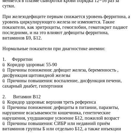
меняется в плазме сыворотки крови порядка 12−16 раз за
сутки.
При железодефиците первым снижается уровень ферритина, а
уровень циркулирующего железа не изменяется. Такие
показатели, как эритроциты, гемоглобин, гематокрит падают
последними, и на это влияют дефициты ферритина,
витаминов Б9, Б12.
Нормальные показатели при диагностике анемии:
1. Ферритин
ü Коридор здоровья: 55-90
ü ️ Причины понижения: дефицит железа, беременность ,
дисфункция щитовидной железы
ü ️ Причины повышения: воспаление, дисфункция печени,
сахарный диабет, гипертония
2. Витамин B12
ü ️ Коридор здоровья: верхняя треть референса
ü ️ Причины понижения: дефициты в питании, паразиты,
нарушение всасываемости кишечника, генетические
нарушения, ухудшающие усвоение Б12, пожилой возраст
ü ️ Причины повышения: СИБР или недавний приём
витаминов группы Б или отдельно Б12, а также инъекции