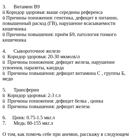
3. Витамин B9
ü Коридор здоровья: выше середины референса
ü ️Причины понижения: генетика, дефицит в питании,
повышенный расход (ГВ), нарушение всасываемости
кишечника
ü ️Причины повышения: приём Б9, патология тонкого
кишечника
4. Сывороточное железо
ü Коридор здоровья: 20-30 мкмоль\л
ü ️ Причины понижения: дефицит железа, нарушение
усвоения, паразиты, кандида
ü ️ Причины повышения: дефицит витамина С , группы Б,
меди
5. Трансферин
ü Коридор здоровья: 2-3 г.л
ü ️ Причины понижения: дефицит белка , цинка
ü ️ Причины повышения: дефицит железа
6. Цинк: 0.75-1.5 мкг.л
7. Медь: 80-155 мкг.л
О том, как помочь себе при анемии, расскажу в следующем