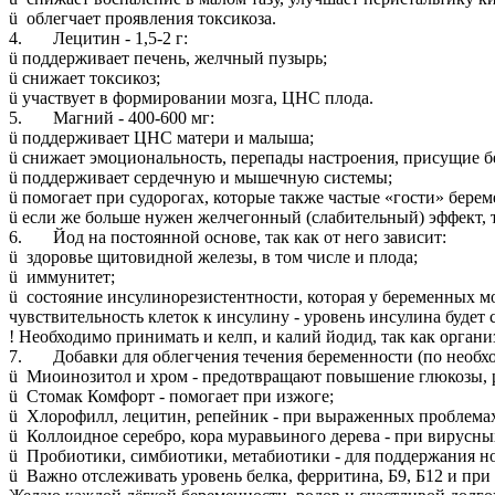
ü облегчает проявления токсикоза.
4. Лецитин - 1,5-2 г:
ü поддерживает печень, желчный пузырь;
ü снижает токсикоз;
ü участвует в формировании мозга, ЦНС плода.
5. Магний - 400-600 мг:
ü поддерживает ЦНС матери и малыша;
ü снижает эмоциональность, перепады настроения, присущие 
ü поддерживает сердечную и мышечную системы;
ü помогает при судорогах, которые также частые «гости» бер
ü если же больше нужен желчегонный (слабительный) эффект,
6. Йод на постоянной основе, так как от него зависит:
ü здоровье щитовидной железы, в том числе и плода;
ü иммунитет;
ü состояние инсулинорезистентности, которая у беременных м
чувствительность клеток к инсулину - уровень инсулина будет 
! Необходимо принимать и келп, и калий йодид, так как органи
7. Добавки для облегчения течения беременности (по необхо
ü Миоинозитол и хром - предотвращают повышение глюкозы, р
ü Стомак Комфорт - помогает при изжоге;
ü Хлорофилл, лецитин, репейник - при выраженных проблемах
ü Коллоидное серебро, кора муравьиного дерева - при вирусны
ü Пробиотики, симбиотики, метабиотики - для поддержания но
ü Важно отслеживать уровень белка, ферритина, Б9, Б12 и при