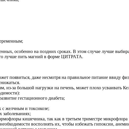
беременным;
еменных, особенно на поздних сроках. В этом случае лучше выб
 то лучше пить магний в форме ЦИТРАТА.
ожет появиться, даже несмотря на правильное питание ввиду фи
снижаться.
зм, из-за большой нагрузки на печень, может плохо усваивать Ке
димости):
азвитие гестационного диабета;
 с желчным и токсикозе;
х заболеваниях;
рмофлоры кишечника, так как в третьем триместре микрофлора 
 необходимости восполнять их, чтобы избежать гипоксии, анеми