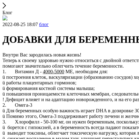
Блог
2022-08-25 18:07
блог
ДОБАВКИ ДЛЯ БЕРЕМЕНН
Внутри Вас зародилась новая жизнь!
Теперь к своему здоровью нужно относиться с двойной ответс
помогают значительно облегчить течение беременности.
1. Витамин Д -
4000-5000
МЕ, необходим для:
ü построения клеток, васкуляризации (образованию сосудов) хо
ü работы плацентарных гормонов;
ü формирования костной системы малыша;
ü повышения проницаемости клеточных мембран, следовательн
! Дефицит влияет и на адаптацию новорожденного, и на его раз
2. Омега-3
ü Для беременных особую важность играет DHA в дозировке 30
ü Помимо этого, Омега-3 поддерживает работу печени и желчн
3. Хлорофилл - 50-100 мг, он нужен беременным, поскольку
ü борется с гипоксией, а в беременность всегда падают показа
ü выводит токсины, облегчает токсическую нагрузку, которая 
ü снижает воспаление в малом тазу, улучшает перистальтику к