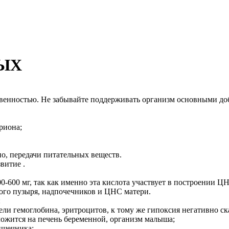
ЫХ
твенностью. Не забывайте поддерживать организм основными доб
риона;
о, передачи питательных веществ.
витие .
0-600 мг, так как именно эта кислота участвует в построении 
ого пузыря, надпочечников и ЦНС матери.
:
тели гемоглобина, эритроцитов, к тому же гипоксия негативно ск
ложится на печень беременной, организм малыша;
ишечника;