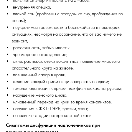
️ появляется энергия после 21-22 часов;
️ внутренняя спешка;
️ плохой сон (проблемы с отходом ко сну, пробуждения по
ночам);
️ неукротимая тревожность и беспокойство в некоторых
ситуациях, несмотря на осознание, что от вас ничего не
зависит;
️ рассеянность, забывчивость;
️ чрезмерное потоотделение;
️ акне, растяжки, отеки вокруг глаз, появление жирового
спасательного круга на животе;
️ повышенный сахар в крови;
️ желание каждый прием пищи завершать сладким;
️ тяжелая адаптация к привычным физическим нагрузкам;
️ нарушение женского цикла;
️ мгновенный переход на крик во время конфликтов;
️ нарушения в ЖКТ: ГЭРБ, эрозии, язвы;
️ начальные стадии потери костной ткани.
Симптомы дисфункции надпочечников при
пониженном кортизоле: