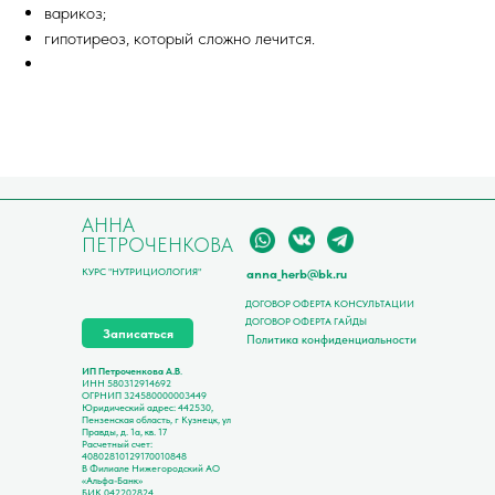
варикоз;
гипотиреоз, который сложно лечится.
АННА
ПЕТРОЧЕНКОВА
КУРС "НУТРИЦИОЛОГИЯ"
anna_herb@bk.ru
ДОГОВОР ОФЕРТА КОНСУЛЬТАЦИИ
ДОГОВОР ОФЕРТА ГАЙДЫ
Записаться
Политика конфиденциальности
ИП Петроченкова А.В
.
ИНН 580312914692
ОГРНИП 324580000003449
Юридический адрес: 442530,
Пензенская область, г Кузнецк, ул
Правды, д. 1а, кв. 17
Расчетный счет:
40802810129170010848
В Филиале Нижегородский АО
«Альфа-Банк»
БИК 042202824