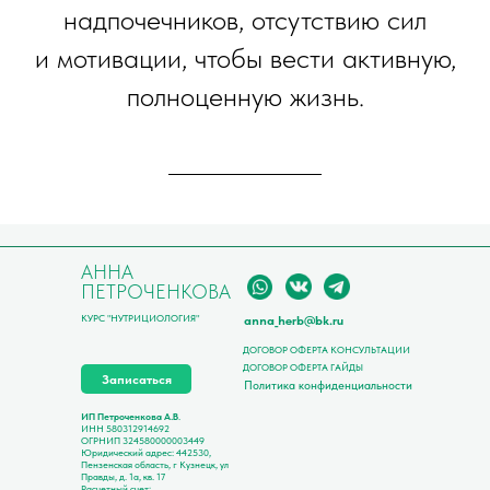
надпочечников, отсутствию сил
и мотивации, чтобы вести активную,
полноценную жизнь.
АННА
ПЕТРОЧЕНКОВА
КУРС "НУТРИЦИОЛОГИЯ"
anna_herb@bk.ru
ДОГОВОР ОФЕРТА КОНСУЛЬТАЦИИ
ДОГОВОР ОФЕРТА ГАЙДЫ
Записаться
Политика конфиденциальности
ИП Петроченкова А.В
.
ИНН 580312914692
ОГРНИП 324580000003449
Юридический адрес: 442530,
Пензенская область, г Кузнецк, ул
Правды, д. 1а, кв. 17
Расчетный счет: