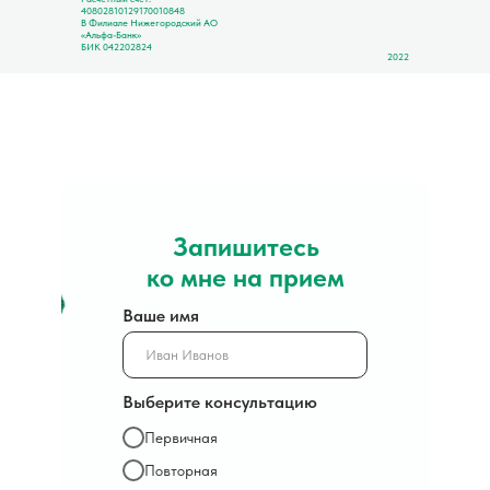
40802810129170010848
В Филиале Нижегородский АО
«Альфа-Банк»
БИК 042202824
2022
Запишитесь
ко мне на прием
Ваше имя
Выберите консультацию
Первичная
Повторная