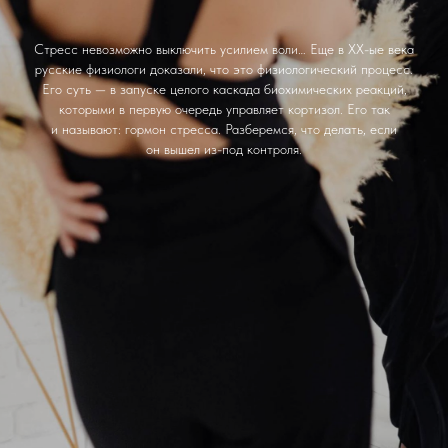
Стресс невозможно выключить усилием воли… Еще в ХХ-ые века
русские физиологи доказали, что это физиологический процесс.
Его суть — в запуске целого каскада биохимических реакций,
которыми в первую очередь управляет кортизол. Его так
и называют: гормон стресса. Разберемся, что делать, если
он вышел из-под контроля.